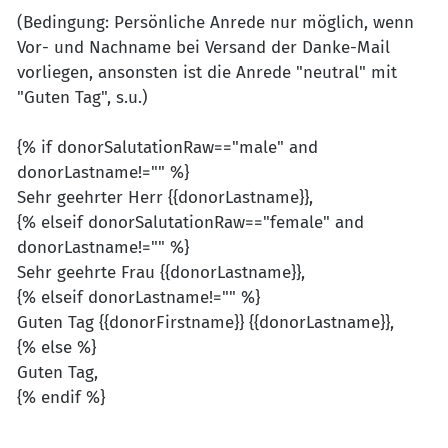
(Bedingung: Persönliche Anrede nur möglich, wenn
Vor- und Nachname bei Versand der Danke-Mail
vorliegen, ansonsten ist die Anrede "neutral" mit
"Guten Tag", s.u.)
{% if donorSalutationRaw=="male" and
donorLastname!="" %}
Sehr geehrter Herr {{donorLastname}},
{% elseif donorSalutationRaw=="female" and
donorLastname!="" %}
Sehr geehrte Frau {{donorLastname}},
{% elseif donorLastname!="" %}
Guten Tag {{donorFirstname}} {{donorLastname}},
{% else %}
Guten Tag,
{% endif %}