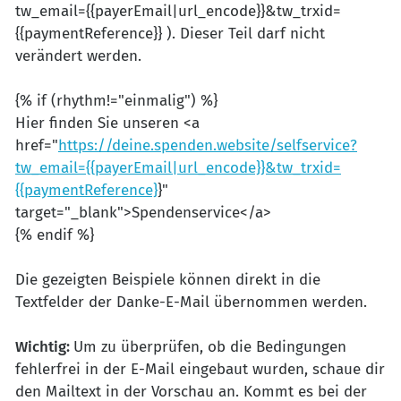
tw_email={{payerEmail|url_encode}}&tw_trxid=
{{paymentReference}} ). Dieser Teil darf nicht
verändert werden.
{% if (rhythm!="einmalig") %}
Hier finden Sie unseren <a
href="
https://deine.spenden.website/selfservice?
tw_email={{payerEmail|url_encode}}&tw_trxid=
{{paymentReference}
}"
target="_blank">Spendenservice</a>
{% endif %}
Die gezeigten Beispiele können direkt in die
Textfelder der Danke-E-Mail übernommen werden.
Wichtig:
Um zu überprüfen, ob die Bedingungen
fehlerfrei in der E-Mail eingebaut wurden, schaue dir
den Mailtext in der Vorschau an. Kommt es bei der