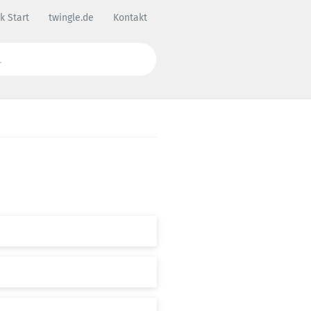
k Start
twingle.de
Kontakt